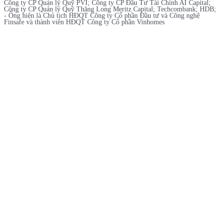
Công ty CP Quản lý Quỹ PVI; Công ty CP Đầu Tư Tài Chính AI Capital;
Công ty CP Quản lý Quỹ Thăng Long Meritz Capital; Techcombank; HDB;
- Ông hiện là Chủ tịch HĐQT Công ty Cổ phần Đầu tư và Công nghệ
Finsafe và thành viên HĐQT Công ty Cổ phần Vinhomes