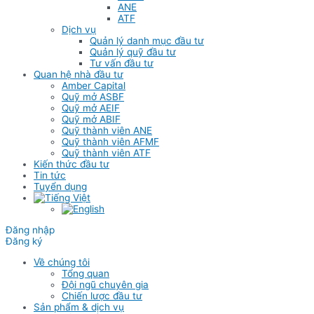
ANE
ATF
Dịch vụ
Quản lý danh mục đầu tư
Quản lý quỹ đầu tư
Tư vấn đầu tư
Quan hệ nhà đầu tư
Amber Capital
Quỹ mở ASBF
Quỹ mở AEIF
Quỹ mở ABIF
Quỹ thành viên ANE
Quỹ thành viên AFMF
Quỹ thành viên ATF
Kiến thức đầu tư
Tin tức
Tuyển dụng
Đăng nhập
Đăng ký
Về chúng tôi
Tổng quan
Đội ngũ chuyên gia
Chiến lược đầu tư
Sản phẩm & dịch vụ