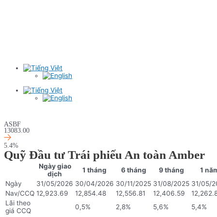
ASBF
13083.00
5.4%
Quỹ Đầu tư Trái phiếu An toàn Amber
Ngày giao
1 tháng
6 tháng
9 tháng
1 nă
dịch
Ngày
31/05/2026
30/04/2026
30/11/2025
31/08/2025
31/05/2
Nav/CCQ
12,923.69
12,854.48
12,556.81
12,406.59
12,262.
Lãi theo
0,5%
2,8%
5,6%
5,4%
giá CCQ