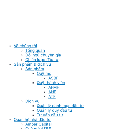
Skip
to
content
Về chúng tôi
Tổng quan
Đội ngũ chuyên gia
Chiến lược đầu tư
Sản phẩm & dịch vụ
Sản phẩm
Quỹ mở
ASBF
Quỹ thành viên
AFMF
ANE
ATF
Dịch vụ
Quản lý danh mục đầu tư
Quản lý quỹ đầu tư
Tư vấn đầu tư
Quan hệ nhà đầu tư
Amber Capital
Quỹ mở ASBF